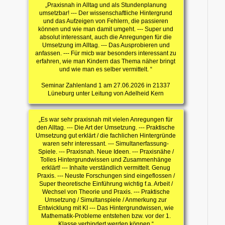
„Praxisnah in Alltag und als Stundenplanung
umsetzbar! --- Der wissenschaftliche Hintergrund
und das Aufzeigen von Fehlern, die passieren
können und wie man damit umgeht. --- Super und
absolut interessant, auch die Anregungen für die
Umsetzung im Alltag. --- Das Ausprobieren und
anfassen. --- Für micb war besonders interessant zu
erfahren, wie man Kindern das Thema näher bringt
und wie man es selber vermittelt. “
Seminar Zahlenland 1 am 27.06.2026 in 21337
Lüneburg unter Leitung von Adelheid Kern
„Es war sehr praxisnah mit vielen Anregungen für
den Alltag. --- Die Art der Umsetzung. --- Praktische
Umsetzung gut erklärt / die fachlichen Hintergründe
waren sehr interessant. --- Simultanerfassung-
Spiele. --- Praxisnah. Neue Ideen. --- Praxisnähe /
Tolles Hintergrundwissen und Zusammenhänge
erklärt! --- Inhalte verständlich vermittelt. Genug
Praxis. --- Neuste Forschungen sind eingeflossen /
Super theoretische Einführung wichtig f.a. Arbeit /
Wechsel von Theorie und Praxis. --- Praktische
Umsetzung / Simultanspiele / Anmerkung zur
Entwicklung mit KI --- Das Hintergrundwissen, wie
Mathematik-Probleme entstehen bzw. vor der 1.
Klasse verhindert werden können.“