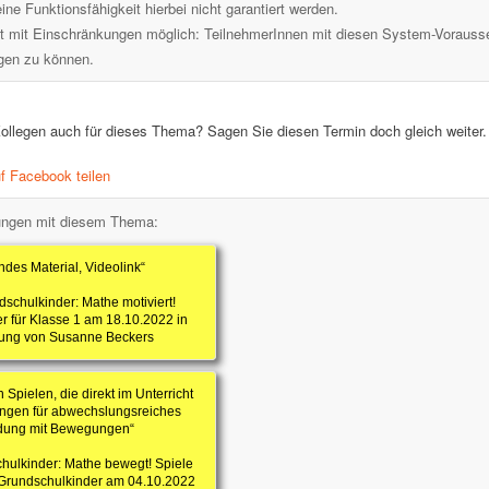
ne Funktionsfähigkeit hierbei nicht garantiert werden.
st mit Einschränkungen möglich: TeilnehmerInnen mit diesen System-Vorauss
lgen zu können.
 Kollegen auch für dieses Thema? Sagen Sie diesen Termin doch gleich weiter.
 Facebook teilen
ungen mit diesem Thema:
des Material, Videolink“
schulkinder: Mathe motiviert!
r für Klasse 1 am 18.10.2022 in
itung von Susanne Beckers
Spielen, die direkt im Unterricht
ngen für abwechslungsreiches
ndung mit Bewegungen“
hulkinder: Mathe bewegt! Spiele
Grundschulkinder am 04.10.2022