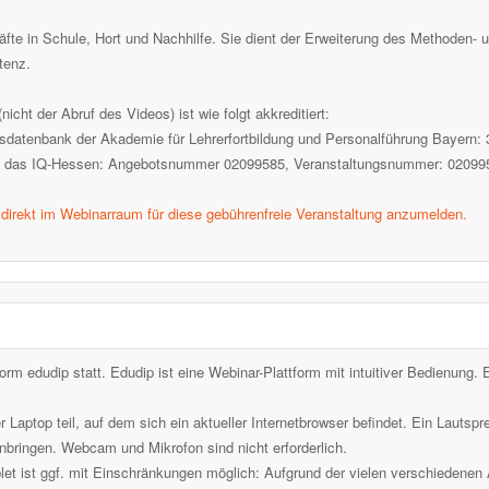
äfte in Schule, Hort und Nachhilfe. Sie dient der Erweiterung des Methoden-
tenz.
icht der Abruf des Videos) ist wie folgt akkreditiert:
sdatenbank der Akademie für Lehrerfortbildung und Personalführung Bayern:
urch das IQ-Hessen: Angebotsnummer 02099585, Veranstaltungsnummer: 0209
direkt im Webinarraum für diese gebührenfreie Veranstaltung anzumelden.
form edudip statt. Edudip ist eine Webinar-Plattform mit intuitiver Bedienung.
aptop teil, auf dem sich ein aktueller Internetbrowser befindet. Ein Lautspr
bringen. Webcam und Mikrofon sind nicht erforderlich.
t ist ggf. mit Einschränkungen möglich: Aufgrund der vielen verschiedenen A