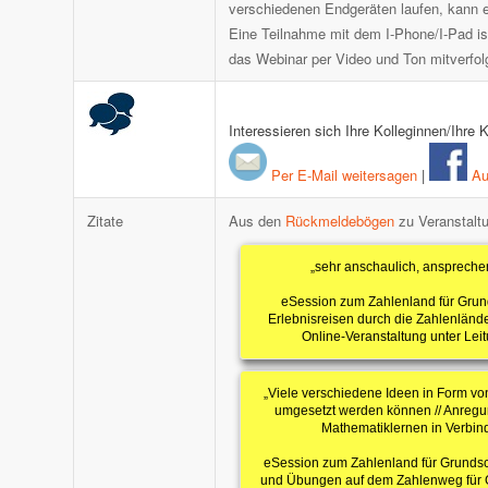
verschiedenen Endgeräten laufen, kann ei
Eine Teilnahme mit dem I-Phone/I-Pad i
das Webinar per Video und Ton mitverfo
Interessieren sich Ihre Kolleginnen/Ihre
Per E-Mail weitersagen
|
Auf
Zitate
Aus den
Rückmeldebögen
zu Veranstalt
„sehr anschaulich, ansprechen
eSession zum Zahlenland für Grund
Erlebnisreisen durch die Zahlenlände
Online-Veranstaltung unter Le
„Viele verschiedene Ideen in Form von 
umgesetzt werden können // Anregu
Mathematiklernen in Verbi
eSession zum Zahlenland für Grundsc
und Übungen auf dem Zahlenweg für 