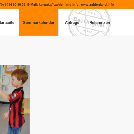
+(0) 6434 90 36 33, E-Mail: kontakt@zahlenland.info, www.zahlenland.info
tartseite
Seminarkalender
Anfrage
Referenzen