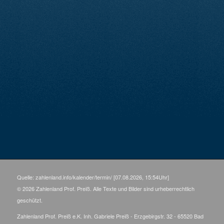
Quelle: zahlenland.info/kalender/termin/ [07.08.2026, 15:54Uhr]
© 2026 Zahlenland Prof. Preiß. Alle Texte und Bilder sind urheberrechtlich
geschützt.
Zahlenland Prof. Preiß e.K. Inh. Gabriele Preiß - Erzgebirgstr. 32 - 65520 Bad