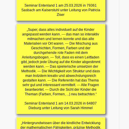
Seminar Entenland 1 am 25.03.2026 in 79361
Sasbach am Kaiserstuhl unter Leitung von Patricia
Ziser
„Super, dass alles individuell auf die Kinder
angepasst werden kann. --- das man so interaktiv
mitmachen und lernen konnte und das alle
Materialien vor Ort waren. --- Die Mischung aus
Geschichten, Formen, Farben und der
durchgehende rote Faden mit dem
Anleitungsbogen. --- Toll, dass es einen Leitfaden
gibt, jedoch jede Übung auf die Kinder abgestimmt
werden kann. --- Das spielerische umsetzen der
Methodik. --- Die Wichtigkeit von Struktur und dass
man trotzdem kreativ und abwechslungsreich
gestalten kann. --- Die Referentin hat das Thema
sehr gut und interessant vermittelt. --- Alle Fragen
beantwortet. --- Durch die Sicht der Kinder die
Theman (Farben, Formen, ...) neu betrachten.“
Seminar Entenland 1 am 14.03.2026 in 64807
Dieburg unter Leitung von Sarah Himmel
„Hintergrundwissen über die kindliche Entwicklung
der mathematischen Fähigkeiten, präzise Methodik.