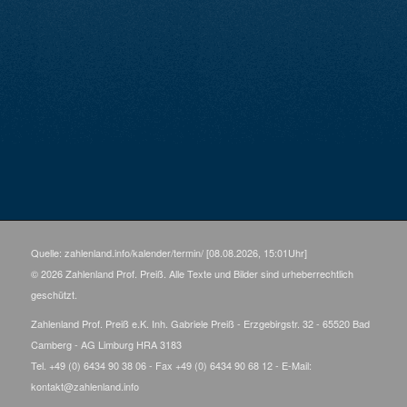
Quelle: zahlenland.info/kalender/termin/ [08.08.2026, 15:01Uhr]
© 2026 Zahlenland Prof. Preiß. Alle Texte und Bilder sind urheberrechtlich
geschützt.
Zahlenland Prof. Preiß e.K. Inh. Gabriele Preiß - Erzgebirgstr. 32 - 65520 Bad
Camberg - AG Limburg HRA 3183
Tel. +49 (0) 6434 90 38 06 - Fax +49 (0) 6434 90 68 12 - E-Mail:
kontakt@zahlenland.info