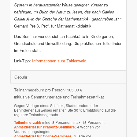
System in herausragender Weise geeignet, Kinder zu
befähigen, im Buch der Natur zu lesen, das nach Galileo
Galilei Â»in der Sprache der MathematikÂ« geschrieben ist."
Gerhard Preiß, Prof. für Mathematikdidaktik
Das Seminar wendet sich an Fachkräfte in Kindergarten,
Grundschule und Umweltbildung. Die praktischen Teile finden
im Freien statt.
Link-Tipp:
Informationen zum Zahlenwald
.
Gebühr
Teilnahmegebühr pro Person: 105,00 €
inklusive Seminarunterlage und Teilnahmezertifikat
Gegen Vorlage eines Schüler-, Studierenden- oder
Behindertenausweises erhalten Sie 30 % Ermäßigung auf die
reguläre Teilnahmegebühr.
Teilnehmerzahl:
mind. 8 Personen, max. 15 Personen.
Anmeldefrist für Präsenz-Seminare:
4 Wochen vor
Veranstaltungsbeginn
Anmeldefrist für Online-Seminare:
3 Tage vor