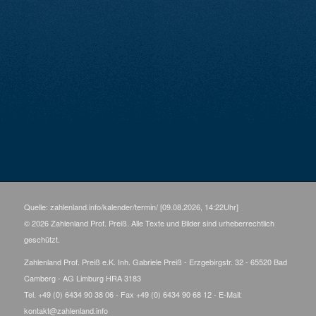
Quelle: zahlenland.info/kalender/termin/ [09.08.2026, 14:22Uhr]
© 2026 Zahlenland Prof. Preiß. Alle Texte und Bilder sind urheberrechtlich
geschützt.
Zahlenland Prof. Preiß e.K. Inh. Gabriele Preiß - Erzgebirgstr. 32 - 65520 Bad
Camberg - AG Limburg HRA 3183
Tel. +49 (0) 6434 90 38 06 - Fax +49 (0) 6434 90 68 12 - E-Mail:
kontakt@zahlenland.info