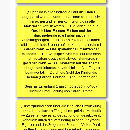
„Super, dass alles individuell auf die Kinder
angepasst werden kann. --- das man so interaktiv
mitmachen und lernen konnte und das alle
Materialien vor Ort waren. --- Die Mischung aus
Geschichten, Formen, Farben und der
durchgehende rote Faden mit dem
Anleitungsbogen. --- Toll, dass es einen Leitfaden
gibt, jedoch jede Übung auf die Kinder abgestimmt
werden kann. --- Das spielerische umsetzen der
Methodik. --- Die Wichtigkeit von Struktur und dass
man trotzdem kreativ und abwechslungsreich
gestalten kann. --- Die Referentin hat das Thema
sehr gut und interessant vermittelt. --- Alle Fragen
beantwortet. --- Durch die Sicht der Kinder die
Theman (Farben, Formen, ...) neu betrachten.“
Seminar Entenland 1 am 14.03.2026 in 64807
Dieburg unter Leitung von Sarah Himmel
„Hintergrundwissen über die kindliche Entwicklung
der mathematischen Fähigkeiten, präzise Methodik.
--- Zu sehen wie es aufgebaut und umgesetzt wird.
Vor allem durch die Vorführung mit den Playmobil
Figuren und das Zeigen der Fotos. --- Vielen Dank
für Ihre Unterstützung und Ihre Arbeit, die es uns