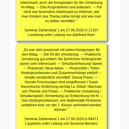
interessant, auch die Anregungen für die Umsetzung
im Alltag. --- Das Ausprobieren und anfassen. --- Für
micb war besonders interessant zu erfahren, wie
man Kindern das Thema näher bringt und wie man
es selber vermittelt. “
Seminar Zahlenland 1 am 27.06.2026 in 21337
Lüneburg unter Leitung von Adelheid Kern
„Es war sehr praxisnah mit vielen Anregungen für
den Alltag. --- Die Art der Umsetzung. --- Praktische
Umsetzung gut erklärt / die fachlichen Hintergründe
waren sehr interessant. --- Simultanerfassung-Spiele.
--- Praxisnah. Neue Ideen. --- Praxisnähe / Tolles
Hintergrundwissen und Zusammenhänge erklärt! ---
Inhalte verständlich vermittelt. Genug Praxis. ---
Neuste Forschungen sind eingeflossen / Super
theoretische Einführung wichtig f.a. Arbeit / Wechsel
von Theorie und Praxis. --- Praktische Umsetzung /
Simultanspiele / Anmerkung zur Entwicklung mit KI ---
Das Hintergrundwissen, wie Mathematik-Probleme
entstehen bzw. vor der 1. Klasse verhindert werden
können.“
Seminar Zahlenland 1 am 17.06.2026 in 88471
Laupheim unter Leitung von Susanne Beckers