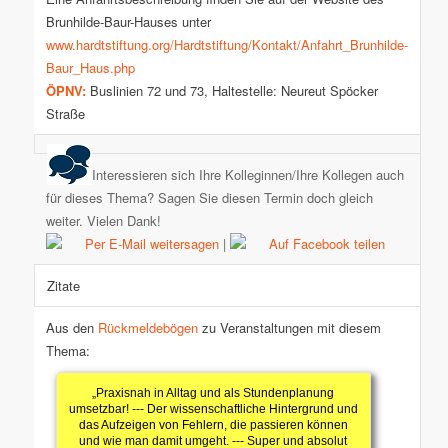
Brunhilde-Baur-Hauses unter
www.hardtstiftung.org/Hardtstiftung/Kontakt/Anfahrt_Brunhilde-
Baur_Haus.php
ÖPNV:
Buslinien 72 und 73, Haltestelle: Neureut Spöcker
Straße
Interessieren sich Ihre Kolleginnen/Ihre Kollegen auch
für dieses Thema? Sagen Sie diesen Termin doch gleich
weiter. Vielen Dank!
Per E-Mail weitersagen
|
Auf Facebook teilen
Zitate
Aus den
Rückmeldebögen
zu Veranstaltungen mit diesem
Thema:
„Praxisnah in Alltag und als Stundenplanung
umsetzbar! --- Der wissenschaftliche Hintergrund und
das Aufzeigen von Fehlern, die passieren können
und wie man damit umgeht. --- Super und absolut