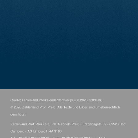
Quelle: zahlenland.info/kalender/termin/ [08.08.2026, 2:03Uhr]
© 2026 Zahlenland Prof. Preiß. Alle Texte und Bilder sind urheberrechtlich
geschützt.
Zahlenland Prof. Preiß e.K. Inh. Gabriele Preiß - Erzgebirgstr. 32 - 65520 Bad
Camberg - AG Limburg HRA 3183