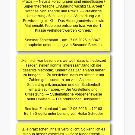
Praxis. --- Neuste Forschungen sind eingeflossen /
Super theoretische Einführung wichtig f.a. Arbeit /
Wechsel von Theorie und Praxis. --- Praktische
Umsetzung / Simultanspiele / Anmerkung zur
Entwicklung mit KI --- Das Hintergrundwissen, wie
Mathematik-Probleme entstehen bzw. vor der 1.
Klasse verhindert werden können.“
Seminar Zahlenland 1 am 17.06.2026 in 88471
Laupheim unter Leitung von Susanne Beckers
„Für mich war besonders wertvoll, dass ich jederzeit
Fragen stellen konnte. Interessant fand ich die
gesamte Methodik, Kindern das Zahlenland näher
zu bringen. --- Zu verstehen, dass es nicht nur um
Zahlen geht, sondern um viele Aspekte. ---
Selbsttätig mitzumachen und ein Studienheft
erhalten zu haben. --- Die Vorstellung und
Umsetzung. --- Systematische Vorgehensweise
beim Erklären. --- Die praktischen Beispiele.“
Seminar Zahlenland 1 am 12.06.2026 in 12163
Berlin-Steglitz unter Leitung von Heike Schröder
„Die praktischen Inhalte verbildlicht. So kann ich es
mir nun besser vorstellen. --- Sehr Kindgerecht! ---