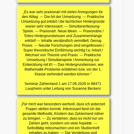
„Es war sehr praxisnah mit vielen Anregungen für
den Alltag. --- Die Art der Umsetzung. --- Praktische
Umsetzung gut erklärt / die fachlichen Hintergründe
waren sehr interessant. --- Simultanerfassung-
Spiele. --- Praxisnah. Neue Ideen. --- Praxisnähe /
Tolles Hintergrundwissen und Zusammenhänge
erklärt! --- Inhalte verständlich vermittelt. Genug
Praxis. --- Neuste Forschungen sind eingeflossen /
Super theoretische Einführung wichtig f.a. Arbeit /
Wechsel von Theorie und Praxis. --- Praktische
Umsetzung / Simultanspiele / Anmerkung zur
Entwicklung mit KI --- Das Hintergrundwissen, wie
Mathematik-Probleme entstehen bzw. vor der 1.
Klasse verhindert werden können.“
Seminar Zahlenland 1 am 17.06.2026 in 88471
Laupheim unter Leitung von Susanne Beckers
„Für mich war besonders wertvoll, dass ich jederzeit
Fragen stellen konnte. Interessant fand ich die
gesamte Methodik, Kindern das Zahlenland näher
zu bringen. --- Zu verstehen, dass es nicht nur um
Zahlen geht, sondern um viele Aspekte. ---
Selbsttätig mitzumachen und ein Studienheft
erhalten zu haben. --- Die Vorstellung und