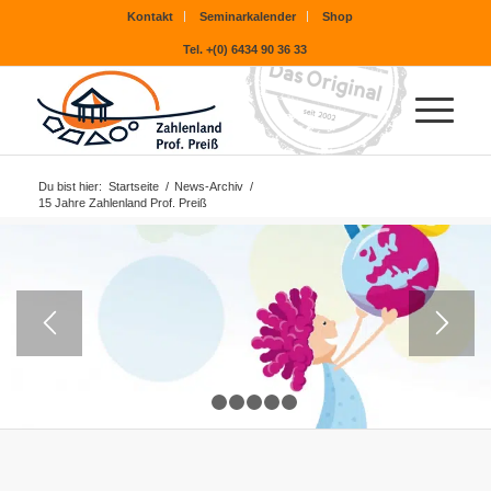
Kontakt
Seminarkalender
Shop
Tel. +(0) 6434 90 36 33
Du bist hier:
Startseite
/
News-Archiv
/
15 Jahre Zahlenland Prof. Preiß
1
2
3
4
5
6