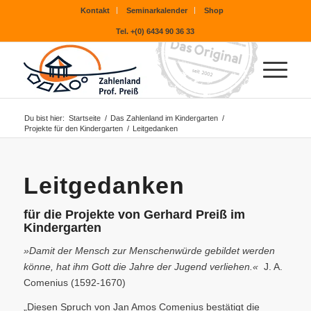
Kontakt
Seminarkalender
Shop
Tel. +(0) 6434 90 36 33
Du bist hier:
Startseite
/
Das Zahlenland im Kindergarten
/
Projekte für den Kindergarten
/
Leitgedanken
Leitgedanken
für die Projekte von Gerhard Preiß im
Kindergarten
»Damit der Mensch zur Menschenwürde gebildet werden
könne, hat ihm Gott die Jahre der Jugend verliehen.«
J. A.
Comenius (1592-1670)
„Diesen Spruch von Jan Amos Comenius bestätigt die