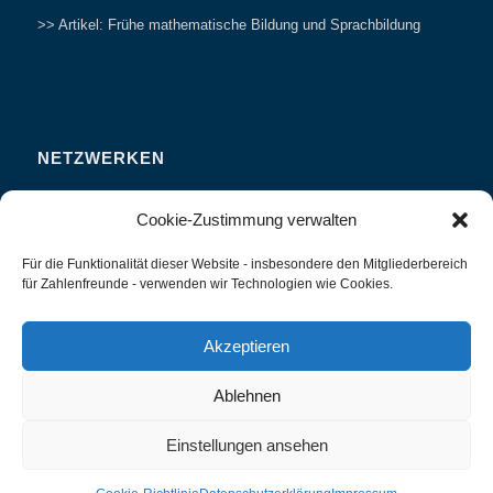
>> Artikel: Frühe mathematische Bildung und Sprachbildung
NETZWERKEN
Zahlenfreunde Forum
Cookie-Zustimmung verwalten
Weitersagen
Für die Funktionalität dieser Website - insbesondere den Mitgliederbereich
Studieren
für Zahlenfreunde - verwenden wir Technologien wie Cookies.
Fachvorträge und Tagungen
Interviews und Erfahrungsberichte
Akzeptieren
Ablehnen
Einstellungen ansehen
Zahlenland Prof. Preiß -
Enfold WordPress Theme by Kriesi