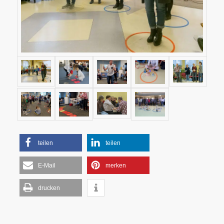
teilen
teilen
E-Mail
merken
drucken