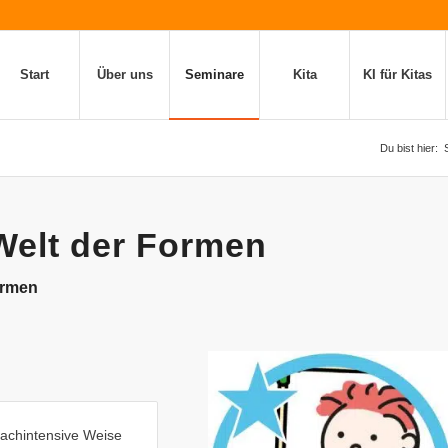
Start
Über uns
Seminare
Kita
KI für Kitas
Du bist hier:
Welt der Formen
ormen
rachintensive Weise