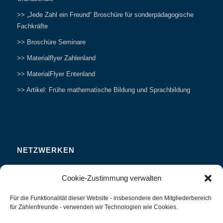
>> „Jede Zahl ein Freund“ Broschüre für sonderpädagogische
Fachkräfte
>> Broschüre Seminare
>> Materialflyer Zahlenland
>> MaterialFlyer Entenland
>> Artikel: Frühe mathematische Bildung und Sprachbildung
NETZWERKEN
Zahlenfreunde Forum
Cookie-Zustimmung verwalten
Weitersagen
Für die Funktionalität dieser Website - insbesondere den Mitgliederbereich
Studieren
für Zahlenfreunde - verwenden wir Technologien wie Cookies.
Fachvorträge und Tagungen