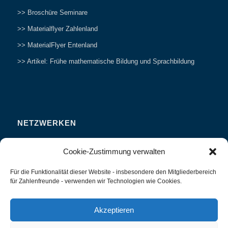
>> Broschüre Seminare
>> Materialflyer Zahlenland
>> MaterialFlyer Entenland
>> Artikel: Frühe mathematische Bildung und Sprachbildung
NETZWERKEN
Zahlenfreunde Forum
Cookie-Zustimmung verwalten
Weitersagen
Für die Funktionalität dieser Website - insbesondere den Mitgliederbereich
Studieren
für Zahlenfreunde - verwenden wir Technologien wie Cookies.
Fachvorträge und Tagungen
Interviews und Erfahrungsberichte
Akzeptieren