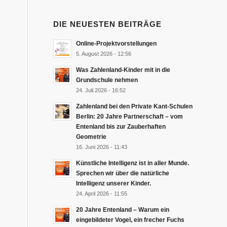
DIE NEUESTEN BEITRÄGE
Online-Projektvorstellungen
5. August 2026 - 12:56
Was Zahlenland-Kinder mit in die
Grundschule nehmen
24. Juli 2026 - 16:52
Zahlenland bei den Private Kant-Schulen
Berlin: 20 Jahre Partnerschaft – vom
Entenland bis zur Zauberhaften
Geometrie
16. Juni 2026 - 11:43
Künstliche Intelligenz ist in aller Munde.
Sprechen wir über die natürliche
Intelligenz unserer Kinder.
24. April 2026 - 11:55
20 Jahre Entenland – Warum ein
eingebildeter Vogel, ein frecher Fuchs