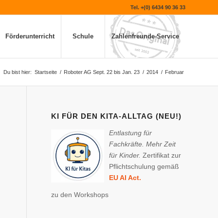
Tel. +(0) 6434 90 36 33
Förderunterricht
Schule
Zahlenfreunde-Service
Du bist hier:
Startseite
/
Roboter AG Sept. 22 bis Jan. 23
/
2014
/
Februar
KI FÜR DEN KITA-ALLTAG (NEU!)
Entlastung für
Fachkräfte. Mehr Zeit
für Kinder.
Zertifikat zur
Pflichtschulung gemäß
EU AI Act.
zu den Workshops