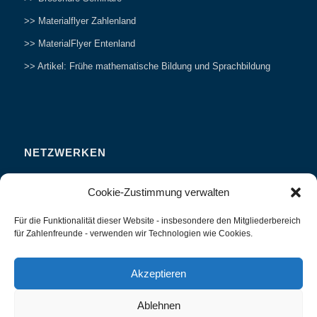
>> Materialflyer Zahlenland
>> MaterialFlyer Entenland
>> Artikel: Frühe mathematische Bildung und Sprachbildung
NETZWERKEN
Zahlenfreunde Forum
Cookie-Zustimmung verwalten
Weitersagen
Für die Funktionalität dieser Website - insbesondere den Mitgliederbereich
Studieren
für Zahlenfreunde - verwenden wir Technologien wie Cookies.
Fachvorträge und Tagungen
Interviews und Erfahrungsberichte
Akzeptieren
Ablehnen