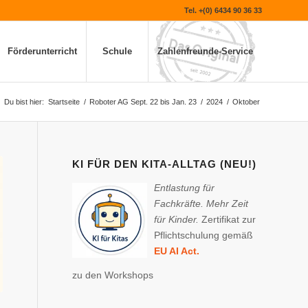
Tel. +(0) 6434 90 36 33
Förderunterricht
Schule
Zahlenfreunde-Service
Du bist hier:
Startseite
/
Roboter AG Sept. 22 bis Jan. 23
/
2024
/
Oktober
KI FÜR DEN KITA-ALLTAG (NEU!)
Entlastung für
Fachkräfte. Mehr Zeit
für Kinder.
Zertifikat zur
Pflichtschulung gemäß
EU AI Act.
zu den Workshops