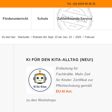
Tel. +(0) 6434 90 36 33
Förderunterricht
Schule
Zahlenfreunde-Service
Du bist hier:
Startseite
/
Roboter AG Sept. 22 bis Jan. 23
/
2025
/
Februar
KI FÜR DEN KITA-ALLTAG (NEU!)
Entlastung für
Fachkräfte. Mehr Zeit
für Kinder.
Zertifikat zur
Pflichtschulung gemäß
EU AI Act.
zu den Workshops