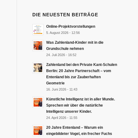
DIE NEUESTEN BEITRÄGE
Online-Projektvorstellungen
5. August 2026 - 12:56
Was Zahlenland-Kinder mit in die
Grundschule nehmen
24. Juli 2026 - 16:52
Zahlenland bei den Private Kant-Schulen
Berlin: 20 Jahre Partnerschaft – vom
Entenland bis zur Zauberhaften
Geometrie
16. Juni 2026 - 11:43
Künstliche Intelligenz ist in aller Munde.
Sprechen wir über die natürliche
Intelligenz unserer Kinder.
24. April 2026 - 11:55
20 Jahre Entenland – Warum ein
eingebildeter Vogel, ein frecher Fuchs