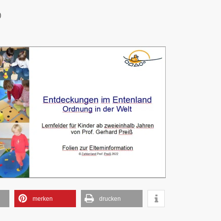
)
merken
drucken