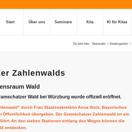
Start
Über uns
Seminare
Kita
KI für Kitas
Du bist hier:
Startseite
/
Kindergarten
/
er Zahlenwalds
bensraum Wald
mschatzer Wald bei Würzburg wurde offiziell eröffnet.
lenwald“ durch Frau Staatssekretärin Anna Stolz, Bayerisches
der Öffentlichkeit übergeben. Der Gramschatzer Zahlenwald ist ein
führt. An den sieben Stationen entlang des Weges können die
ld entdecken.