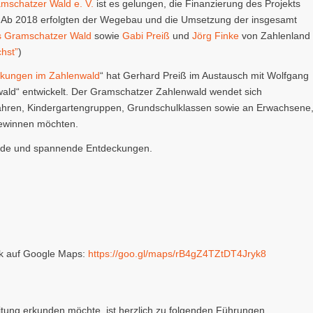
mschatzer Wald e. V.
ist es gelungen, die Finanzierung des Projekts
n. Ab 2018 erfolgten der Wegebau und die Umsetzung der insgesamt
s Gramschatzer Wald
sowie
Gabi Preiß
und
Jörg Finke
von Zahlenland
hst”
)
kungen im Zahlenwald
“ hat Gerhard Preiß im Austausch mit Wolfgang
ald“ entwickelt. Der Gramschatzer Zahlenwald wendet sich
 Jahren, Kindergartengruppen, Grundschulklassen sowie an Erwachsene
gewinnen möchten.
eude und spannende Entdeckungen.
nk auf Google Maps:
https://goo.gl/maps/rB4gZ4TZtDT4Jryk8
tung erkunden möchte, ist herzlich zu folgenden Führungen