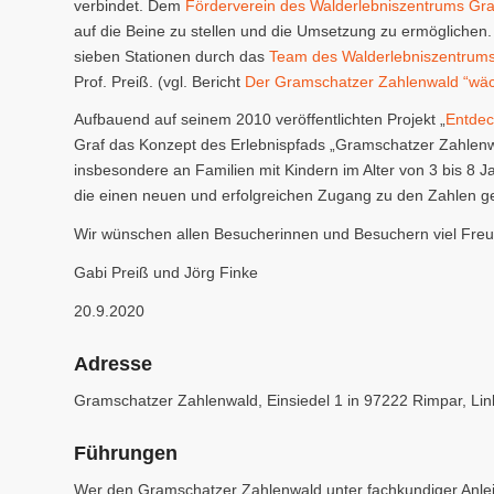
verbindet. Dem
Förderverein des Walderlebniszentrums Gra
auf die Beine zu stellen und die Umsetzung zu ermögliche
sieben Stationen durch das
Team des Walderlebniszentrum
Prof. Preiß. (vgl. Bericht
Der Gramschatzer Zahlenwald “wäc
Aufbauend auf seinem 2010 veröffentlichten Projekt „
Entdec
Graf das Konzept des Erlebnispfads „Gramschatzer Zahlenw
insbesondere an Familien mit Kindern im Alter von 3 bis 8
die einen neuen und erfolgreichen Zugang zu den Zahlen 
Wir wünschen allen Besucherinnen und Besuchern viel Fr
Gabi Preiß und Jörg Finke
20.9.2020
Adresse
Gramschatzer Zahlenwald, Einsiedel 1 in 97222 Rimpar, Li
Führungen
Wer den Gramschatzer Zahlenwald unter fachkundiger Anlei