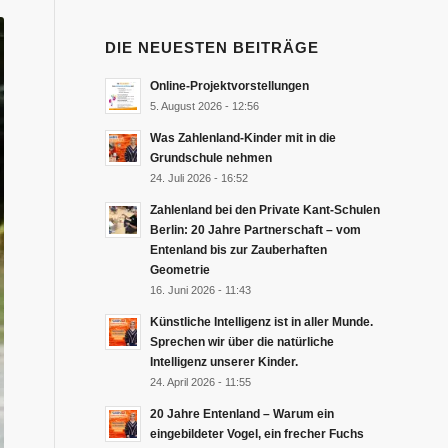
DIE NEUESTEN BEITRÄGE
Online-Projektvorstellungen
5. August 2026 - 12:56
Was Zahlenland-Kinder mit in die
Grundschule nehmen
24. Juli 2026 - 16:52
Zahlenland bei den Private Kant-Schulen
Berlin: 20 Jahre Partnerschaft – vom
Entenland bis zur Zauberhaften
Geometrie
16. Juni 2026 - 11:43
Künstliche Intelligenz ist in aller Munde.
Sprechen wir über die natürliche
Intelligenz unserer Kinder.
24. April 2026 - 11:55
20 Jahre Entenland – Warum ein
eingebildeter Vogel, ein frecher Fuchs