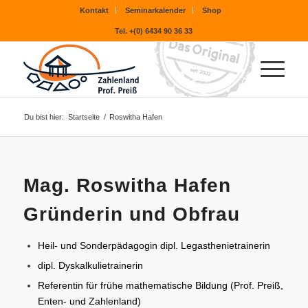
Kontakt
Seminarkalender
Shop
Tel. +(0) 6434 90 36 33
Du bist hier:
Startseite
/
Roswitha Hafen
Mag. Roswitha Hafen
Gründerin und Obfrau
Heil- und Sonderpädagogin dipl. Legasthenietrainerin
dipl. Dyskalkulietrainerin
Referentin für frühe mathematische Bildung (Prof. Preiß,
Enten- und Zahlenland)