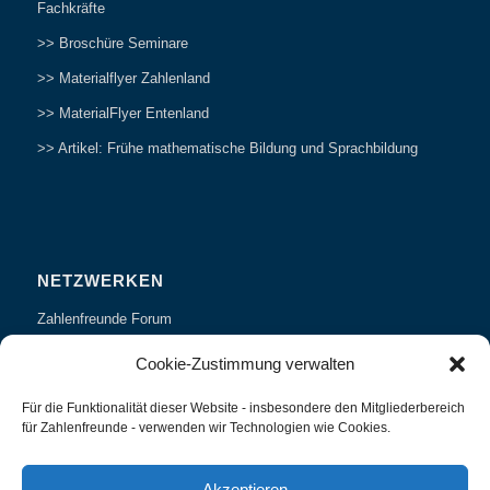
Fachkräfte
>> Broschüre Seminare
>> Materialflyer Zahlenland
>> MaterialFlyer Entenland
>> Artikel: Frühe mathematische Bildung und Sprachbildung
NETZWERKEN
Zahlenfreunde Forum
Weitersagen
Cookie-Zustimmung verwalten
Studieren
Für die Funktionalität dieser Website - insbesondere den Mitgliederbereich
Fachvorträge und Tagungen
für Zahlenfreunde - verwenden wir Technologien wie Cookies.
Interviews und Erfahrungsberichte
Akzeptieren