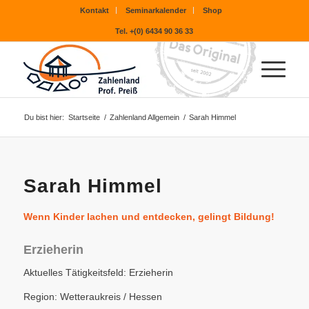
Kontakt
Seminarkalender
Shop
Tel. +(0) 6434 90 36 33
Du bist hier:
Startseite
/
Zahlenland Allgemein
/
Sarah Himmel
Sarah Himmel
Wenn Kinder lachen und entdecken, gelingt Bildung!
Erzieherin
Aktuelles Tätigkeitsfeld: Erzieherin
Region: Wetteraukreis / Hessen