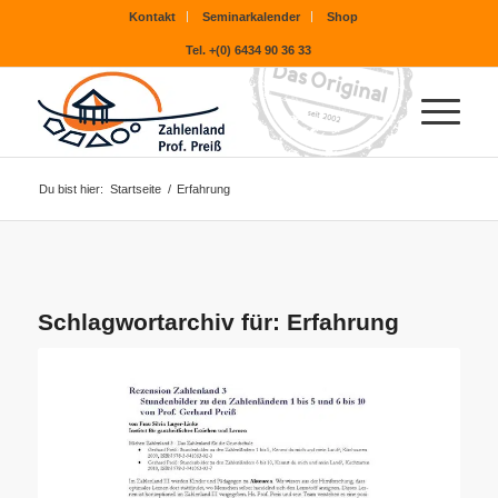
Kontakt
Seminarkalender
Shop
Tel. +(0) 6434 90 36 33
Du bist hier:
Startseite
/
Erfahrung
Schlagwortarchiv für:
Erfahrung