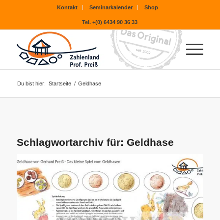
Kontakt
Seminarkalender
Shop
Tel. +(0) 6434 90 36 33
Du bist hier:
Startseite
/
Geldhase
Schlagwortarchiv für:
Geldhase