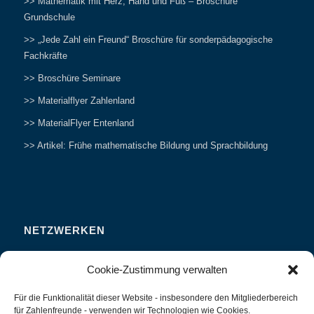
>> Mathematik mit Herz, Hand und Fuß – Broschüre
Grundschule
>> „Jede Zahl ein Freund“ Broschüre für sonderpädagogische
Fachkräfte
>> Broschüre Seminare
>> Materialflyer Zahlenland
>> MaterialFlyer Entenland
>> Artikel: Frühe mathematische Bildung und Sprachbildung
NETZWERKEN
Zahlenfreunde Forum
Cookie-Zustimmung verwalten
Weitersagen
Für die Funktionalität dieser Website - insbesondere den Mitgliederbereich
Studieren
für Zahlenfreunde - verwenden wir Technologien wie Cookies.