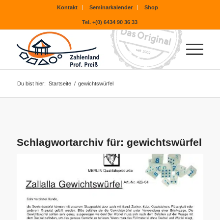
Kontakt
Seminarkalender
Shop
Tel. +(0) 6434 90 36 33
Du bist hier:
Startseite
/
gewichtswürfel
Schlagwortarchiv für:
gewichtswürfel