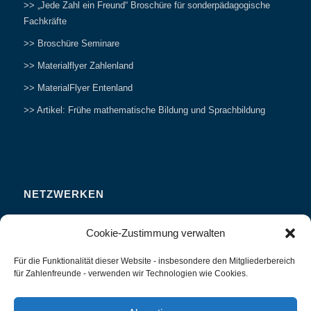
>> „Jede Zahl ein Freund“ Broschüre für sonderpädagogische
Fachkräfte
>> Broschüre Seminare
>> Materialflyer Zahlenland
>> MaterialFlyer Entenland
>> Artikel: Frühe mathematische Bildung und Sprachbildung
NETZWERKEN
Zahlenfreunde Forum
Cookie-Zustimmung verwalten
Weitersagen
Für die Funktionalität dieser Website - insbesondere den Mitgliederbereich
Studieren
für Zahlenfreunde - verwenden wir Technologien wie Cookies.
Fachvorträge und Tagungen
Interviews und Erfahrungsberichte