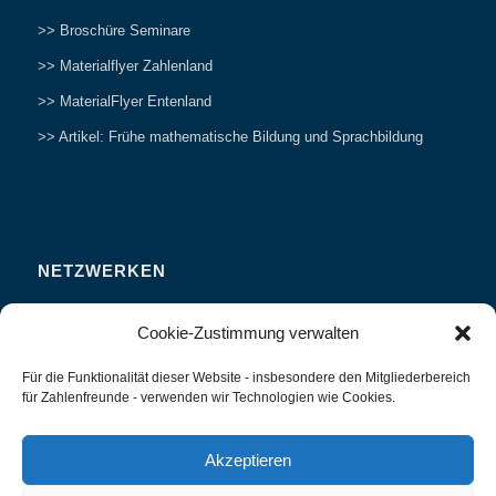
>> Broschüre Seminare
>> Materialflyer Zahlenland
>> MaterialFlyer Entenland
>> Artikel: Frühe mathematische Bildung und Sprachbildung
NETZWERKEN
Zahlenfreunde Forum
Cookie-Zustimmung verwalten
Weitersagen
Für die Funktionalität dieser Website - insbesondere den Mitgliederbereich
Studieren
für Zahlenfreunde - verwenden wir Technologien wie Cookies.
Fachvorträge und Tagungen
Interviews und Erfahrungsberichte
Akzeptieren