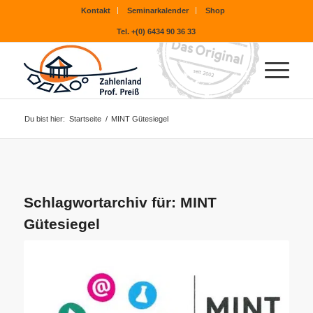
Kontakt
Seminarkalender
Shop
Tel. +(0) 6434 90 36 33
Du bist hier:
Startseite
/
MINT Gütesiegel
Schlagwortarchiv für:
MINT
Gütesiegel