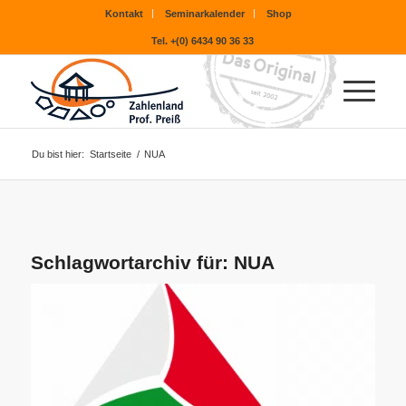
Kontakt
Seminarkalender
Shop
Tel. +(0) 6434 90 36 33
Du bist hier:
Startseite
/
NUA
Schlagwortarchiv für:
NUA