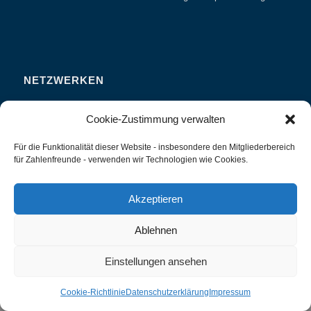
NETZWERKEN
Zahlenfreunde Forum
Cookie-Zustimmung verwalten
Weitersagen
Für die Funktionalität dieser Website - insbesondere den Mitgliederbereich
Studieren
für Zahlenfreunde - verwenden wir Technologien wie Cookies.
Fachvorträge und Tagungen
Interviews und Erfahrungsberichte
Akzeptieren
Ablehnen
Einstellungen ansehen
Zahlenland Prof. Preiß -
Enfold WordPress Theme by Kriesi
Cookie-Richtlinie
Datenschutzerklärung
Impressum