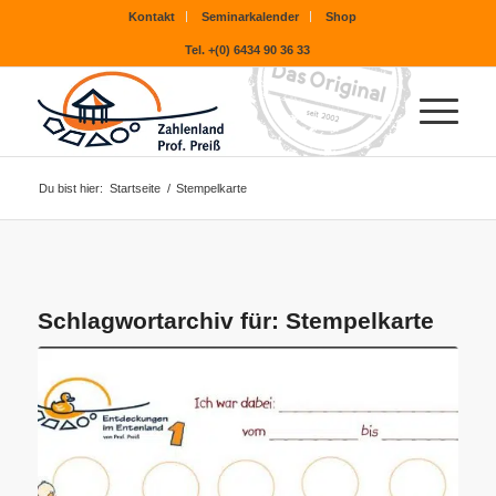
Kontakt
Seminarkalender
Shop
Tel. +(0) 6434 90 36 33
Du bist hier:
Startseite
/
Stempelkarte
Schlagwortarchiv für:
Stempelkarte