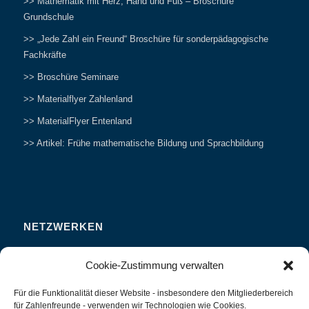
>> Mathematik mit Herz, Hand und Fuß – Broschüre
Grundschule
>> „Jede Zahl ein Freund“ Broschüre für sonderpädagogische
Fachkräfte
>> Broschüre Seminare
>> Materialflyer Zahlenland
>> MaterialFlyer Entenland
>> Artikel: Frühe mathematische Bildung und Sprachbildung
NETZWERKEN
Zahlenfreunde Forum
Cookie-Zustimmung verwalten
Weitersagen
Für die Funktionalität dieser Website - insbesondere den Mitgliederbereich
Studieren
für Zahlenfreunde - verwenden wir Technologien wie Cookies.