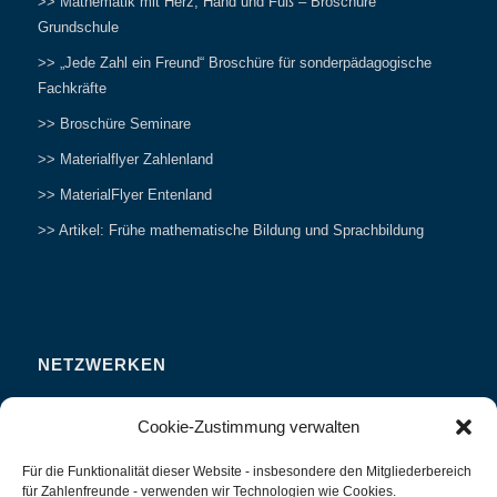
>> Mathematik mit Herz, Hand und Fuß – Broschüre
Grundschule
>> „Jede Zahl ein Freund“ Broschüre für sonderpädagogische
Fachkräfte
>> Broschüre Seminare
>> Materialflyer Zahlenland
>> MaterialFlyer Entenland
>> Artikel: Frühe mathematische Bildung und Sprachbildung
NETZWERKEN
Zahlenfreunde Forum
Cookie-Zustimmung verwalten
Weitersagen
Für die Funktionalität dieser Website - insbesondere den Mitgliederbereich
Studieren
für Zahlenfreunde - verwenden wir Technologien wie Cookies.