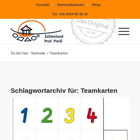
Kontakt
Seminarkalender
Shop
Tel. +(0) 6434 90 36 33
Du bist hier:
Startseite
/
Teamkarten
Schlagwortarchiv für:
Teamkarten