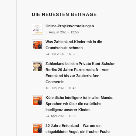
DIE NEUESTEN BEITRÄGE
Online-Projektvorstellungen
5. August 2026 - 12:56
Was Zahlenland-Kinder mit in die
Grundschule nehmen
24. Juli 2026 - 16:52
Zahlenland bei den Private Kant-Schulen
Berlin: 20 Jahre Partnerschaft – vom
Entenland bis zur Zauberhaften
Geometrie
16. Juni 2026 - 11:43
Künstliche Intelligenz ist in aller Munde.
Sprechen wir über die natürliche
Intelligenz unserer Kinder.
24. April 2026 - 11:55
20 Jahre Entenland – Warum ein
eingebildeter Vogel, ein frecher Fuchs