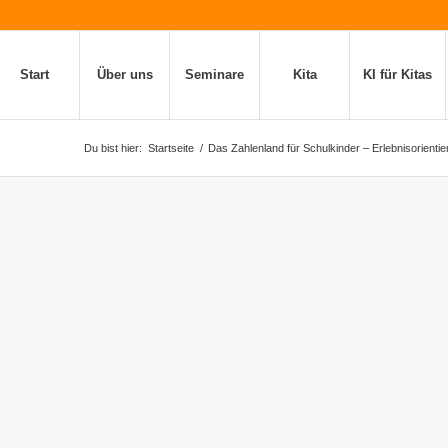
Start
Über uns
Seminare
Kita
KI für Kitas
Du bist hier:
Startseite
/
Das Zahlenland für Schulkinder – Erlebnisorientie