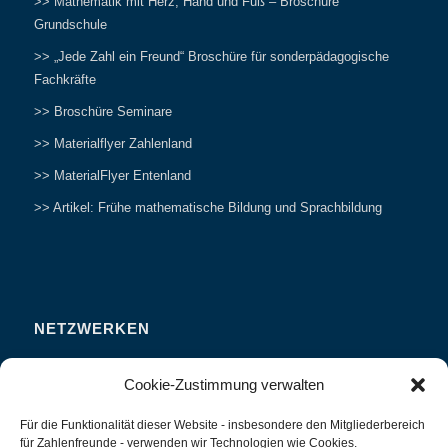
>> Mathematik mit Herz, Hand und Fuß – Broschüre
Grundschule
>> „Jede Zahl ein Freund“ Broschüre für sonderpädagogische
Fachkräfte
>> Broschüre Seminare
>> Materialflyer Zahlenland
>> MaterialFlyer Entenland
>> Artikel: Frühe mathematische Bildung und Sprachbildung
NETZWERKEN
Zahlenfreunde Forum
Cookie-Zustimmung verwalten
Weitersagen
Für die Funktionalität dieser Website - insbesondere den Mitgliederbereich
Studieren
für Zahlenfreunde - verwenden wir Technologien wie Cookies.