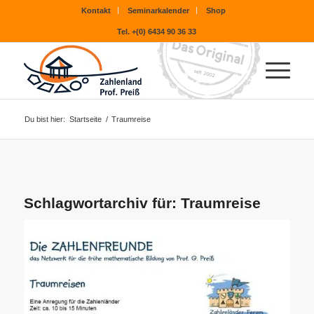
Kontakt
Seminarkalender
Shop
Tel. +(0) 6434 90 36 33
Du bist hier:
Startseite
/
Traumreise
Schlagwortarchiv für:
Traumreise