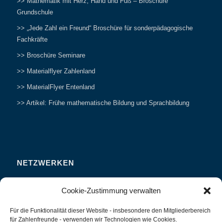
>> Mathematik mit Herz, Hand und Fuß – Broschüre
Grundschule
>> „Jede Zahl ein Freund“ Broschüre für sonderpädagogische
Fachkräfte
>> Broschüre Seminare
>> Materialflyer Zahlenland
>> MaterialFlyer Entenland
>> Artikel: Frühe mathematische Bildung und Sprachbildung
NETZWERKEN
Zahlenfreunde Forum
Cookie-Zustimmung verwalten
Weitersagen
Für die Funktionalität dieser Website - insbesondere den Mitgliederbereich
Studieren
für Zahlenfreunde - verwenden wir Technologien wie Cookies.