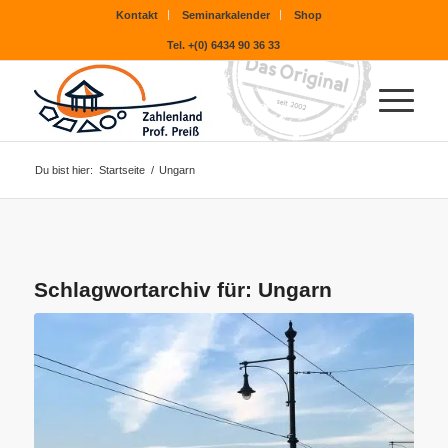
Kontakt
Seminarkalender
Shop
Tel. +(0) 6434 90 36 33
Du bist hier:
Startseite
/
Ungarn
Schlagwortarchiv für:
Ungarn