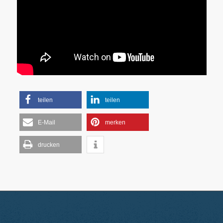
teilen
teilen
E-Mail
merken
drucken