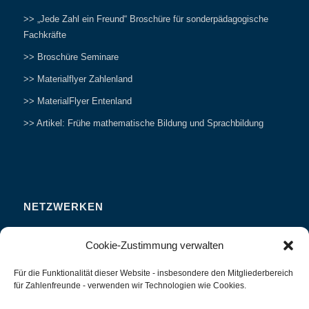
>> „Jede Zahl ein Freund“ Broschüre für sonderpädagogische
Fachkräfte
>> Broschüre Seminare
>> Materialflyer Zahlenland
>> MaterialFlyer Entenland
>> Artikel: Frühe mathematische Bildung und Sprachbildung
NETZWERKEN
Zahlenfreunde Forum
Cookie-Zustimmung verwalten
Weitersagen
Für die Funktionalität dieser Website - insbesondere den Mitgliederbereich
Studieren
für Zahlenfreunde - verwenden wir Technologien wie Cookies.
Fachvorträge und Tagungen