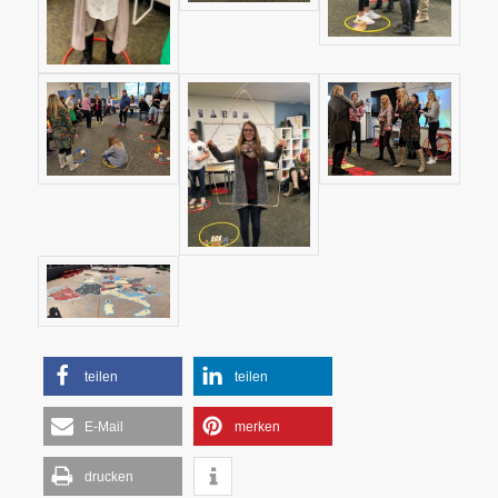
teilen
teilen
E-Mail
merken
drucken