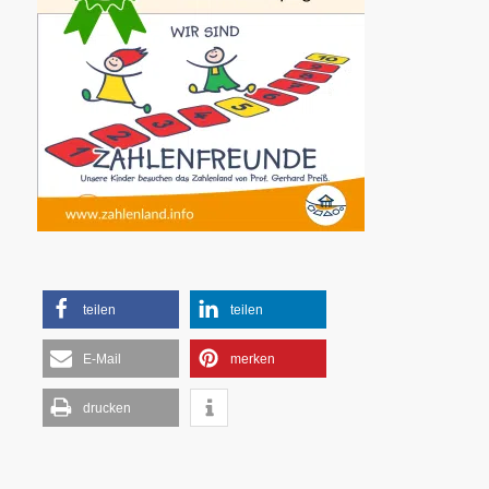
teilen
teilen
E-Mail
merken
drucken