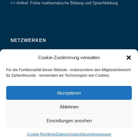
>> Artikel: Frühe mathematische Bildung und Sprachbildung
NETZWERKEN
Zahlenfreunde Forum
Cookie-Zustimmung verwalten
Weitersagen
Für die Funktionalität dieser Website - insbesondere den Mitgliederbereich
Studieren
für Zahlenfreunde - verwenden wir Technologien wie Cookies.
Fachvorträge und Tagungen
Interviews und Erfahrungsberichte
Akzeptieren
Ablehnen
Einstellungen ansehen
Zahlenland Prof. Preiß -
Enfold WordPress Theme by Kriesi
Cookie-Richtlinie
Datenschutzerklärung
Impressum