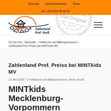
Kontakt
Seminarkalender
Shop
Tel. +(0) 6434 90 36 33
Du bist hier:
Startseite
/
Infotische und Bildungsmessen
/
Zahlenland Prof. Preiss bei MINTkids MV
Zahlenland Prof. Preiss bei MINTkids
MV
/
13. Mai 2019
in
Infotische und Bildungsmessen
,
News-Archiv
MINTkids
Mecklenburg-
Vorpommern