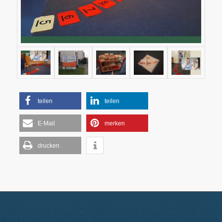
teilen
teilen
E-Mail
merken
drucken