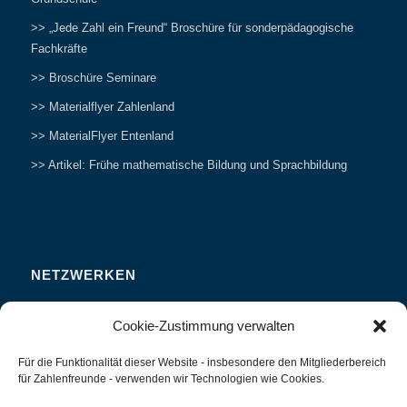
>> „Jede Zahl ein Freund“ Broschüre für sonderpädagogische
Fachkräfte
>> Broschüre Seminare
>> Materialflyer Zahlenland
>> MaterialFlyer Entenland
>> Artikel: Frühe mathematische Bildung und Sprachbildung
NETZWERKEN
Zahlenfreunde Forum
Cookie-Zustimmung verwalten
Weitersagen
Für die Funktionalität dieser Website - insbesondere den Mitgliederbereich
Studieren
für Zahlenfreunde - verwenden wir Technologien wie Cookies.
Fachvorträge und Tagungen