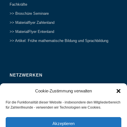
Fachkräfte
>> Broschüre Seminare
>> Materialflyer Zahlenland
>> MaterialFlyer Entenland
>> Artikel: Frühe mathematische Bildung und Sprachbildung
NETZWERKEN
Zahlenfreunde Forum
Cookie-Zustimmung verwalten
Weitersagen
Für die Funktionalität dieser Website - insbesondere den Mitgliederbereich
Studieren
für Zahlenfreunde - verwenden wir Technologien wie Cookies.
Fachvorträge und Tagungen
Interviews und Erfahrungsberichte
Akzeptieren