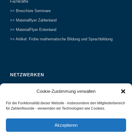
Fachkräfte
>> Broschüre Seminare
>> Materialflyer Zahlenland
>> MaterialFlyer Entenland
>> Artikel: Frühe mathematische Bildung und Sprachbildung
NETZWERKEN
Zahlenfreunde Forum
Cookie-Zustimmung verwalten
Weitersagen
Für die Funktionalität dieser Website - insbesondere den Mitgliederbereich
Studieren
für Zahlenfreunde - verwenden wir Technologien wie Cookies.
Fachvorträge und Tagungen
Interviews und Erfahrungsberichte
Akzeptieren