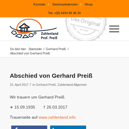
Kontakt
Seminarkalender
Shop
Tel. +(0) 6434 90 36 33
Du bist hier:
Startseite
/
Gerhard Preiß
/
Abschied von Gerhard Preiß
Abschied von Gerhard Preiß
/
10. April 2017
in
Gerhard Preiß
,
Zahlenland Allgemein
Wir trauern um Gerhard Preiß.
∗ 15.09.1935 † 26.03.2017
Trauerseite auf
www.zahlenland.info