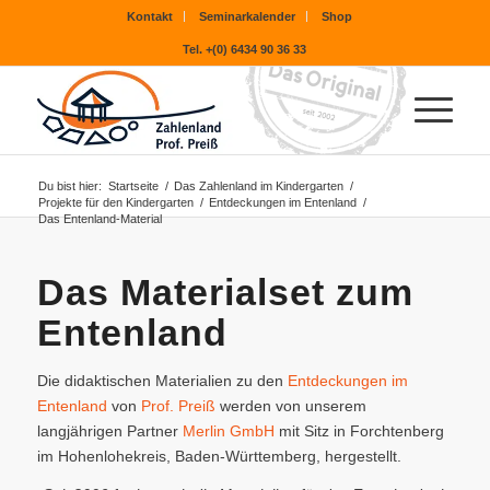
Kontakt
Seminarkalender
Shop
Tel. +(0) 6434 90 36 33
Du bist hier:
Startseite
/
Das Zahlenland im Kindergarten
/
Projekte für den Kindergarten
/
Entdeckungen im Entenland
/
Das Entenland-Material
Das Materialset zum
Entenland
Die didaktischen Materialien zu den
Entdeckungen im
Entenland
von
Prof. Preiß
werden von unserem
langjährigen Partner
Merlin GmbH
mit Sitz in Forchtenberg
im Hohenlohekreis, Baden-Württemberg, hergestellt.