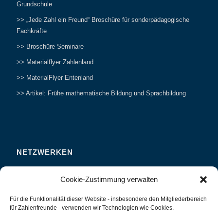
Grundschule
>> „Jede Zahl ein Freund“ Broschüre für sonderpädagogische
Fachkräfte
>> Broschüre Seminare
>> Materialflyer Zahlenland
>> MaterialFlyer Entenland
>> Artikel: Frühe mathematische Bildung und Sprachbildung
NETZWERKEN
Zahlenfreunde Forum
Cookie-Zustimmung verwalten
Weitersagen
Für die Funktionalität dieser Website - insbesondere den Mitgliederbereich
Studieren
für Zahlenfreunde - verwenden wir Technologien wie Cookies.
Fachvorträge und Tagungen