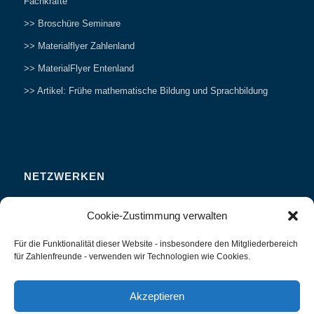
Fachkräfte
>> Broschüre Seminare
>> Materialflyer Zahlenland
>> MaterialFlyer Entenland
>> Artikel: Frühe mathematische Bildung und Sprachbildung
NETZWERKEN
Zahlenfreunde Forum
Cookie-Zustimmung verwalten
Weitersagen
Für die Funktionalität dieser Website - insbesondere den Mitgliederbereich
Studieren
für Zahlenfreunde - verwenden wir Technologien wie Cookies.
Fachvorträge und Tagungen
Interviews und Erfahrungsberichte
Akzeptieren