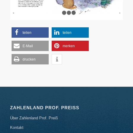
1
2
3
4
teilen
teilen
E-Mail
merken
drucken
ZAHLENLAND PROF. PREISS
Über Zahlenland Prof. Preiß
Kontakt