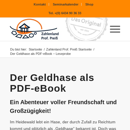
Kontakt
Seminarkalender
Shop
Tel. +(0) 6434 90 36 33
Du bist hier:
Startseite
/
Zahlenland Prof. Preiß Startseite
/
Der Geldhase als PDF-eBook – Leseprobe
Der Geldhase als
PDF-eBook
Ein Abenteuer voller Freundschaft und
Großzügigkeit!
Im Heidewald lebt ein Hase, der durch Zufall zu Reichtum
kommt und plötzlich als „Geldhase“ bekannt ist. Doch was