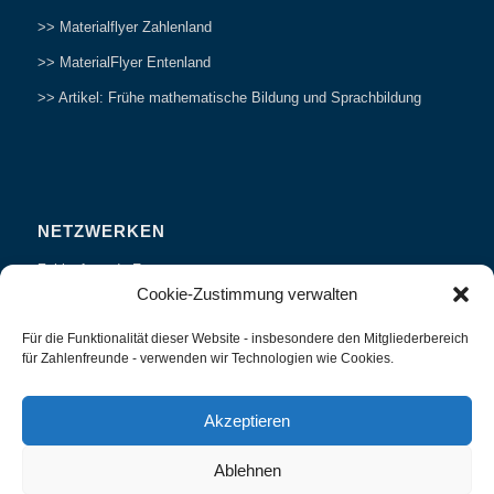
>> Materialflyer Zahlenland
>> MaterialFlyer Entenland
>> Artikel: Frühe mathematische Bildung und Sprachbildung
NETZWERKEN
Zahlenfreunde Forum
Cookie-Zustimmung verwalten
Weitersagen
Für die Funktionalität dieser Website - insbesondere den Mitgliederbereich
Studieren
für Zahlenfreunde - verwenden wir Technologien wie Cookies.
Fachvorträge und Tagungen
Interviews und Erfahrungsberichte
Akzeptieren
Ablehnen