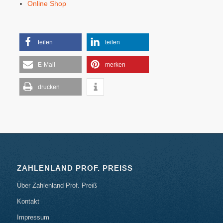
Online Shop
teilen
teilen
E-Mail
merken
drucken
ZAHLENLAND PROF. PREISS
Über Zahlenland Prof. Preiß
Kontakt
Impressum