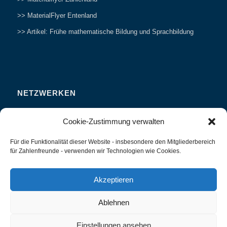
>> MaterialFlyer Entenland
>> Artikel: Frühe mathematische Bildung und Sprachbildung
NETZWERKEN
Zahlenfreunde Forum
Cookie-Zustimmung verwalten
Weitersagen
Für die Funktionalität dieser Website - insbesondere den Mitgliederbereich
Studieren
für Zahlenfreunde - verwenden wir Technologien wie Cookies.
Fachvorträge und Tagungen
Interviews und Erfahrungsberichte
Akzeptieren
Ablehnen
Einstellungen ansehen