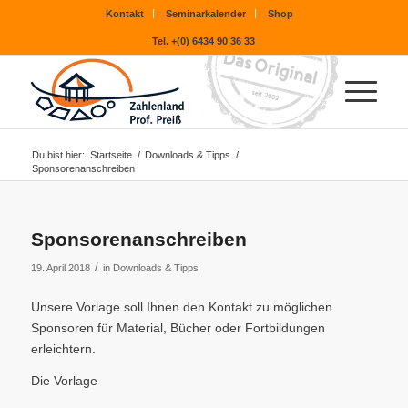
Kontakt
Seminarkalender
Shop
Tel. +(0) 6434 90 36 33
Du bist hier:
Startseite
/
Downloads & Tipps
/
Sponsorenanschreiben
Sponsorenanschreiben
/
19. April 2018
in
Downloads & Tipps
Unsere Vorlage soll Ihnen den Kontakt zu möglichen
Sponsoren für Material, Bücher oder Fortbildungen
erleichtern.
Die Vorlage